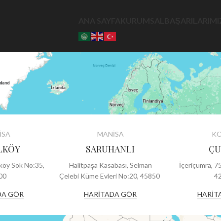
ANA SAYFA
KURUMSAL
BAŞARILARIMI
İSA
MANİSA
K
LKÖY
SARUHANLI
ÇU
köy Sok No:35,
Halitpaşa Kasabası, Selman
İçeriçumra, 7
00
Çelebi Küme Evleri No:20, 45850
4
DA GÖR
HARİTADA GÖR
HARİT