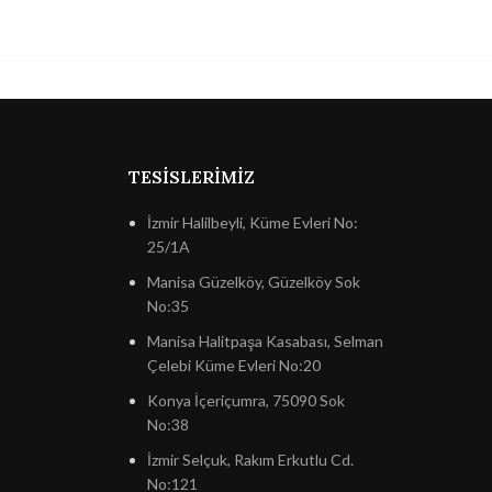
TESISLERIMIZ
İzmir Halilbeyli, Küme Evleri No:
25/1A
Manisa Güzelköy, Güzelköy Sok
No:35
Manisa Halitpaşa Kasabası, Selman
Çelebi Küme Evleri No:20
Konya İçeriçumra, 75090 Sok
No:38
İzmir Selçuk, Rakım Erkutlu Cd.
No:121