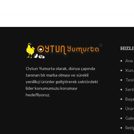
HIZLI
Ana 
Oytun Yumurta olarak, dünya çapında
Kuru
tanınan bir marka olmayı ve sürekli
Tesi
yenilikçi ürünler geliştirerek sektördeki
lider konumumuzu korumayı
Serti
hedefliyoruz.
Başar
Ürün
Gale
İleti