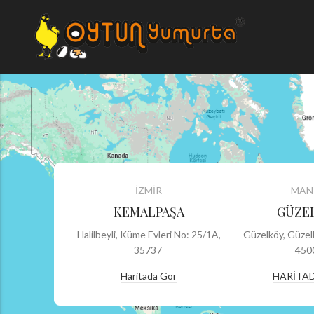
İZMİR
MAN
KEMALPAŞA
GÜZE
Halilbeyli, Küme Evleri No: 25/1A,
Güzelköy, Güzel
35737
450
Haritada Gör
HARİTA