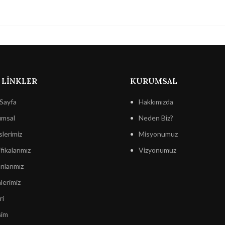
 LINKLER
KURUMSAL
Sayfa
Hakkımızda
msal
Neden Biz?
slerimiz
Misyonumuz
fikalarımız
Vizyonumuz
ılarımız
lerimiz
ri
şim