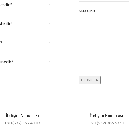
lerdir?
Mesajınız
irilir?
u?
 nedir?
İletişim Numarası
İletişim Numarası
+90 (532) 357 40 03
+90 (532) 386 63 51