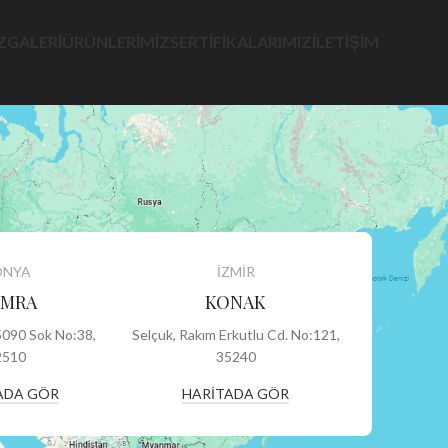
Z
GALERI
ÜRÜNLERIMIZ
SERTIFIKALARIMIZ
İLETIŞIM
ONYA
İZMİR
MRA
KONAK
5090 Sok No:38,
Selçuk, Rakım Erkutlu Cd. No:121,
2510
35240
ADA GÖR
HARİTADA GÖR