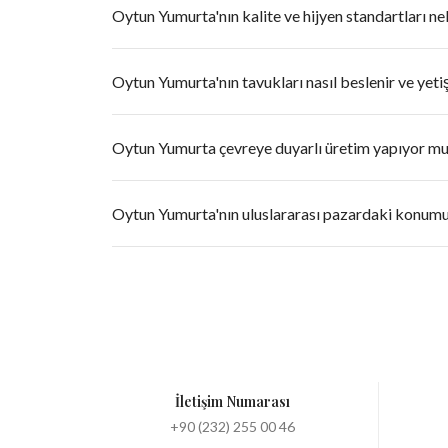
Oytun Yumurta'nın kalite ve hijyen standartları ne
Oytun Yumurta'nın tavukları nasıl beslenir ve yetişt
Oytun Yumurta çevreye duyarlı üretim yapıyor m
Oytun Yumurta'nın uluslararası pazardaki konumu
İletişim Numarası
+90 (232) 255 00 46