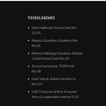
TESISLERIMIZ
İzmir Halilbeyli, Küme Evleri No:
25/1A
Manisa Güzelköy, Güzelköy Sok
No:35
Manisa Halitpaşa Kasabası, Selman
Çelebi Küme Evleri No:20
Konya İçeriçumra, 75090 Sok
No:38
İzmir Selçuk, Rakım Erkutlu Cd.
No:121
UAE Dubai ras al khor Al aweer
friuts & vegetables market D 22