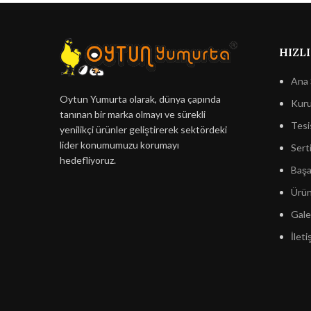
HIZLI
Ana 
Oytun Yumurta olarak, dünya çapında
Kuru
tanınan bir marka olmayı ve sürekli
Tesi
yenilikçi ürünler geliştirerek sektördeki
lider konumumuzu korumayı
Serti
hedefliyoruz.
Başar
Ürün
Gale
İleti