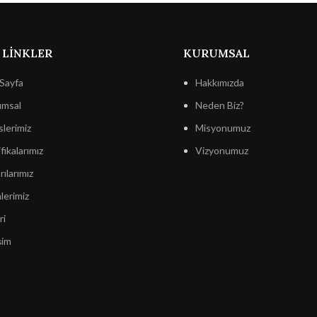
 LINKLER
KURUMSAL
Sayfa
Hakkımızda
msal
Neden Biz?
slerimiz
Misyonumuz
fikalarımız
Vizyonumuz
ılarımız
lerimiz
ri
şim