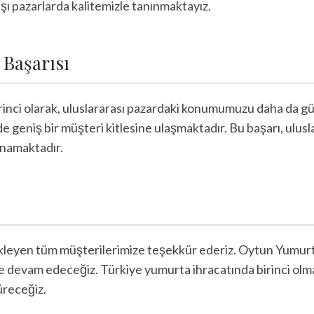
 dışı pazarlarda kalitemizle tanınmaktayız.
 Başarısı
rinci olarak, uluslararası pazardaki konumumuzu daha da gü
 geniş bir müşteri kitlesine ulaşmaktadır. Bu başarı, uluslar
ynamaktadır.
eyen tüm müşterilerimize teşekkür ederiz. Oytun Yumurta ai
e devam edeceğiz. Türkiye yumurta ihracatında birinci olma
üreceğiz.