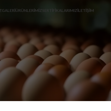
Z
GALERI
ÜRÜNLERIMIZ
SERTIFIKALARIMIZ
İLETIŞIM